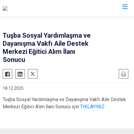
Van
Tuşba Sosyal Yardımlaşma ve
Dayanışma Vakfı Aile Destek
Bahçesaray
Gürpınar
Merkezi Eğitici Alım İlanı
Başkale
Muradiye
Sonucu
Çaldıran
Özalp
Çatak
Saray
Edremit
İpekyolu
18.12.2025
Erciş
Tuşba
Tuşba Sosyal Yardımlaşma ve Dayanışma Vakfı Aile Destek
Gevaş
Merkezi Eğitici Alım İlanı Sonucu için
TIKLAYINIZ