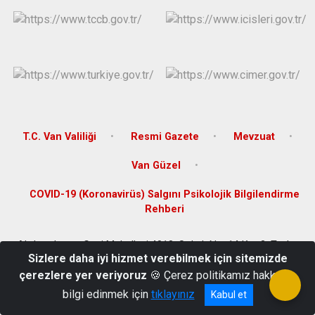
T.C. Van Valiliği
Resmi Gazete
Mevzuat
Van Güzel
COVID-19 (Koronavirüs) Salgını Psikolojik Bilgilendirme
Rehberi
Abdurrahman Gazi Mahallesi 4018. Sokak No .14 Kat 3. Tuşba
Sizlere daha iyi hizmet verebilmek için sitemizde
/VAN
çerezlere yer veriyoruz
🍪 Çerez politikamız hakkında
0432 216 07 65
bilgi edinmek için
tıklayınız
Kabul et