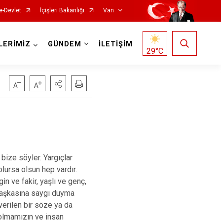
e-Devlet
İçişleri Bakanlığı
Van
LERİMİZ
GÜNDEM
İLETİŞİM
29
°C
Gürpınar
 bize söyler. Yargıçlar
olursa olsun hep vardır.
Muradiye
in ve fakir, yaşlı ve genç,
Özalp
 başkasına saygı duyma
verilen bir söze ya da
Saray
n olmamızın ve insan