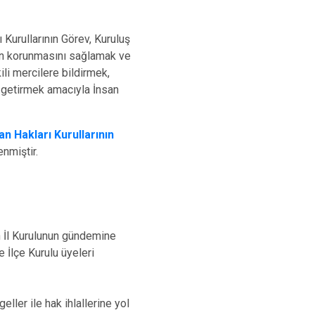
İpekyolu
Tuşba
 Kurullarının Görev, Kuruluş
ın korunmasını sağlamak ve
ili mercilere bildirmek,
ne getirmek amacıyla İnsan
san Hakları Kurullarının
nmiştir.
dan İl Kurulunun gündemine
e İlçe Kurulu üyeleri
ller ile hak ihlallerine yol