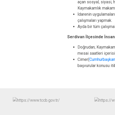
açan sosyal, siyasi, 
Kaymakamlık makamın
İdarenin uygulamalar
çalışmaları yapmak.
Ayda bir tüm çalışmala
Serdivan İlçesinde İnsan H
Doğrudan; Kaymakamlı
mesai saatleri içeris
Cimer(
Cumhurbaşkanl
başvurular konusu itib