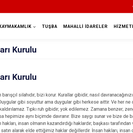
KAYMAKAMLIK
TUŞBA
MAHALLİ İDARELER
HİZMET
Van
arı Kurulu
arı Kurulu
Bahçesaray
arışçıl silahıdır; bizi korur. Kurallar gibidir; nasıl davranacağınızı
 Duygular gibi soyuttur ama duygular gibi herkese aittir. Ve her ne 
Başkale
 kaldırılamaz. Tıpkı ruh gibidir; yok edilemez. Zamana benzer; zeng
Çaldıran
sa hepimize aynı biçimde davranır. Bize saygı sunar ve bize de
 hakları, insan olmanın kazandırdığı haklardır; başkası tarafından 
Çatak
satın alarak elde ettiğimiz haklar değillerdir. İnsan hakları, insa