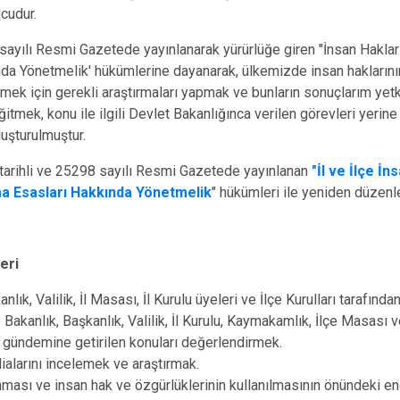
Edremit
cudur.
Erciş
sayılı Resmi Gazetede yayınlanarak yürürlüğe giren "İnsan Hakları
Gevaş
nda Yönetmelik' hükümlerine dayanarak, ülkemizde insan hakların
lemek için gerekli araştırmaları yapmak ve bunların sonuçlarım yetk
ğitmek, konu ile ilgili Devlet Bakanlığınca verilen görevleri yeri
oluşturulmuştur.
tarihli ve 25298 sayılı Resmi Gazetede yayınlanan
"İl ve İlçe İn
ma Esasları Hakkında Yönetmelik
" hükümleri ile yeniden düzenle
leri
anlık, Valilik, İl Masası, İl Kurulu üyeleri ve İlçe Kurulları tarafın
e Bakanlık, Başkanlık, Valilik, İl Kurulu, Kaymakamlık, İlçe Masası v
u gündemine getirilen konuları değerlendirmek.
ddialarını incelemek ve araştırmak.
nması ve insan hak ve özgürlüklerinin kullanılmasının önündeki enge