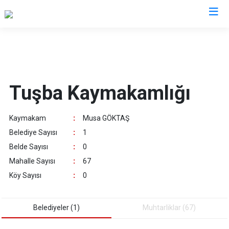
Van
Bahçesaray
Gürpınar
Tuşba Kaymakamlığı
Başkale
Muradiye
Çaldıran
Özalp
Kaymakam
:
Musa GÖKTAŞ
Çatak
Saray
Belediye Sayısı
:
1
Edremit
İpekyolu
Belde Sayısı
:
0
Erciş
Tuşba
Mahalle Sayısı
:
67
Gevaş
Köy Sayısı
:
0
Belediyeler (1)
Muhtarliklar (67)