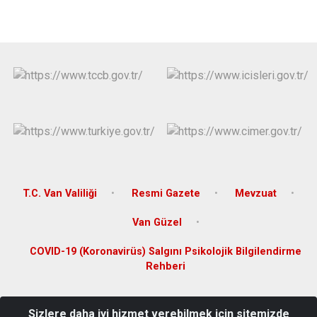
T.C. Van Valiliği
Resmi Gazete
Mevzuat
Van Güzel
COVID-19 (Koronavirüs) Salgını Psikolojik Bilgilendirme
Rehberi
Abdurrahman Gazi Mahallesi 4018. Sokak No .14 Kat 3. Tuşba
Sizlere daha iyi hizmet verebilmek için sitemizde