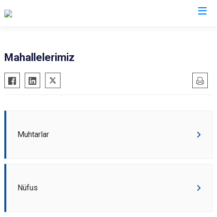
Van
Mahallelerimiz
Bahçesaray
Gürpınar
Başkale
Muradiye
Çaldıran
Özalp
Çatak
Saray
Muhtarlar
Edremit
İpekyolu
Erciş
Tuşba
Gevaş
Nüfus