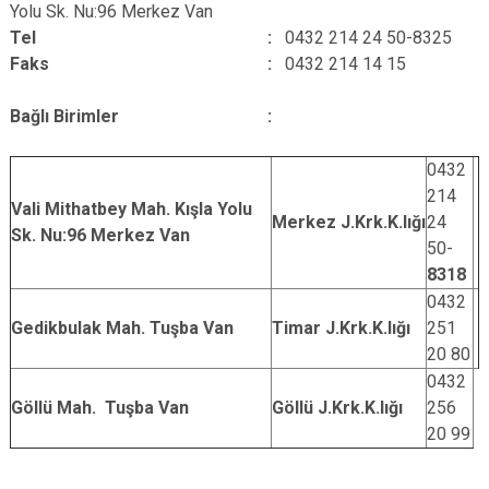
Yolu Sk. Nu:96 Merkez Van
Tel :
0432 214 24 50-8325
Faks :
0432 214 14 15
Bağlı Birimler :
0432
214
Vali Mithatbey Mah. Kışla Yolu
Merkez J.Krk.K.lığı
24
Sk. Nu:96 Merkez Van
50-
8318
0432
Gedikbulak Mah. Tuşba Van
Timar J.Krk.K.lığı
251
20 80
0432
Göllü Mah. Tuşba Van
Göllü J.Krk.K.lığı
256
20 99