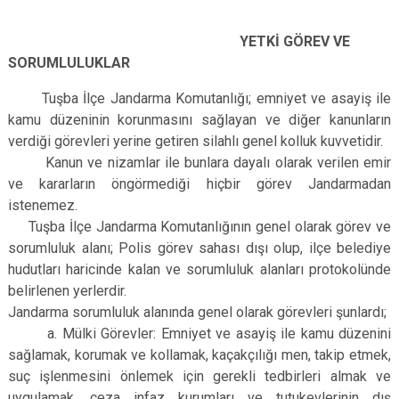
YETKİ GÖREV VE
SORUMLULUKLAR
Tuşba İlçe Jandarma Komutanlığı; emniyet ve asayiş ile
kamu düzeninin korunmasını sağlayan ve diğer kanunların
verdiği görevleri yerine getiren silahlı genel kolluk kuvvetidir.
Kanun ve nizamlar ile bunlara dayalı olarak verilen emir
ve kararların öngörmediği hiçbir görev Jandarmadan
istenemez.
Tuşba İlçe Jandarma Komutanlığının genel olarak görev ve
sorumluluk alanı; Polis görev sahası dışı olup, ilçe belediye
hudutları haricinde kalan ve sorumluluk alanları protokolünde
belirlenen yerlerdir.
Jandarma sorumluluk alanında genel olarak görevleri şunlardı;
a. Mülki Görevler: Emniyet ve asayiş ile kamu düzenini
sağlamak, korumak ve kollamak, kaçakçılığı men, takip etmek,
suç işlenmesini önlemek için gerekli tedbirleri almak ve
uygulamak, ceza infaz kurumları ve tutukevlerinin dış