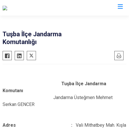
Van
Tuşba İlçe Jandarma
Komutanlığı
Bahçesaray
Gürpınar
Başkale
Muradiye
Çaldıran
Özalp
Çatak
Saray
Edremit
İpekyolu
Tuşba İlçe Jandarma
Erciş
Tuşba
Komutanı
Jandarma Üsteğmen Mehmet
Gevaş
Serkan GENCER
Adres :
Vali Mithatbey Mah. Kışla